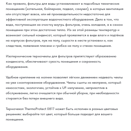
Как правило, фильтры для воды устанавливают в подсобных технических
помещениях (котельная, бойлерная, подвал, санузел), в которых вентиляция
или отсутствует вовсе, или её производительности недостаточно для
эффективной эксплуатации водоочистного оборудования. Дело в том, что
вода, поступающая на очистку внутрь фильтров, очень холодная, а в самом
помещении при этом достаточно тепло. Из-за этой разницы температур и
возникает сильный конденсат, который проявляется в виде влаги и подтёков
на корпусах фильтров, луж на полу, сырости в месте установки и, как
следствие, появления плесени и грибка на полу и стенах помещения.
Изотермические термочехлы для фильтров препятствуют образованию
конденсата, обеспечивают сухость помещения и сохранность
оборудования.
Удобное крепление на молнии позволяет лёгким движением надевать чехлы
на уже смонтированное оборудование. Чехлы сшиты из неопрена, который
износостоек, экологичен, устойчив к UF-излучению, неприхотлив в
обслуживании, легко очищается при обычной уборке, при необходимости
стирается без потери внешнего вида.
Термочехол ThermoProtect 0817 может быть исполнен в разных цветовых
решениях: выбирайте тот цвет, который больше подходит для вашего
помещения.