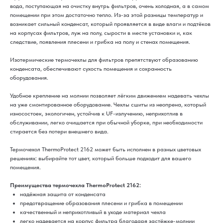
вода, поступающая на очистку внутрь фильтров, очень холодная, а в самом
помещении при этом достаточно тепло. Из-за этой разницы температур и
возникает сильный конденсат, который проявляется в виде влаги и подтёков
на корпусах фильтров, луж на полу, сырости в месте установки и, как
следствие, появления плесени и грибка на полу и стенах помещения.
Изотермические термочехлы для фильтров препятствуют образованию
конденсата, обеспечивают сухость помещения и сохранность
оборудования.
Удобное крепление на молнии позволяет лёгким движением надевать чехлы
на уже смонтированное оборудование. Чехлы сшиты из неопрена, который
износостоек, экологичен, устойчив к UF-излучению, неприхотлив в
обслуживании, легко очищается при обычной уборке, при необходимости
стирается без потери внешнего вида.
Термочехол ThermoProtect 2162 может быть исполнен в разных цветовых
решениях: выбирайте тот цвет, который больше подходит для вашего
помещения.
Преимущества термочехла ThermoProtect
2162:
надёжная защита от конденсата
предотвращение образования плесени и грибка в помещении
качественный и неприхотливый в уходе материал чехла
легко надевается на корпус фильтра благодаря застёжке-молнии